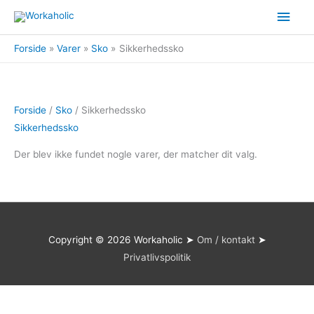
Gå
Hov
til
indholdet
Forside
Varer
Sko
Sikkerhedssko
Forside
/
Sko
/ Sikkerhedssko
Sikkerhedssko
Der blev ikke fundet nogle varer, der matcher dit valg.
Copyright © 2026
Workaholic
➤
Om / kontakt
➤
Privatlivspolitik