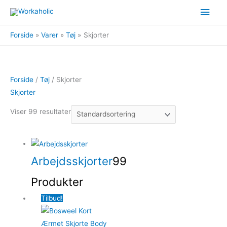
Gå
Hov
til
indholdet
Forside
Varer
Tøj
Skjorter
Forside
/
Tøj
/ Skjorter
Skjorter
Viser 99 resultater
Arbejdsskjorter
99
Produkter
Tilbud!